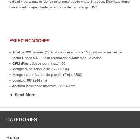
calidad y para lugares donde solamente puede entrar in troque. Diseñado como
una unidad independiente para troque de cama larga. USA.
ESPECIFICACIONES
•
Total de 400 galones (270 galones desechos + 130 galones agua fresca)
•
Motor Honda 5.5 HP con arrancador eléctrico de 12 voltios
•
CFM (Pies cúbicos por minuto): 36
•
Manguera de servicio de 25' (7.62 m)
•
Manguera con lavado de presión (Flojet 4300)
•
Longitúd: 96" (244 cm)
•
Anchura incluyendo montaje: 63" (160 cm)
•
Altura: 46" (117 cm)
▼ Read More...
•
Gruesor del tanque: Calibre 10
•
Peso: 1,140 lbs (618 kg)
•
Peso de tanque lleno 4,000 lbs (1800 kg) aprox.
CATEGORIES
DIMENSIONES
•
Longitúd: 96"
•
Partida de desechos/agua fesca: 270/130
Home