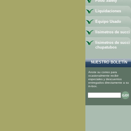
Food Safety
Liquidaciones
Equipo Usado
lisimetros de succi
lisimetros de succi
chupatubos
NUESTRO BOLETÍN
Anote su correo para
ocasionalmente recibir
especiales y descuentos
entregados directamente a su
in-box.