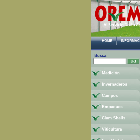
HOME
INFORMAC
Busca
Medición
Invernaderos
Campos
Empaques
Clam Shells
Viticultura