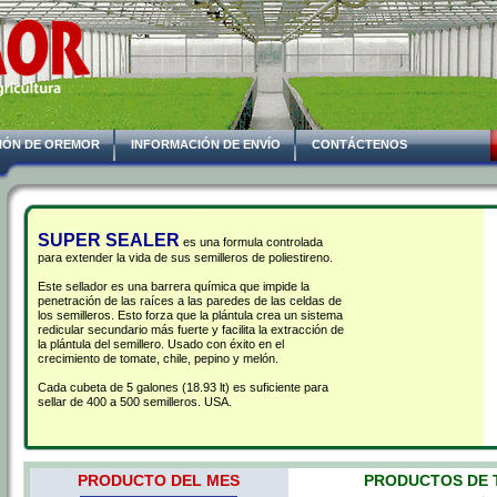
IÓN DE OREMOR
INFORMACIÓN DE ENVÍO
CONTÁCTENOS
SUPER SEALER
 es una formula controlada
para extender la vida de sus semilleros de poliestireno.
Este sellador es una barrera química que impide la
penetración de las raíces a las paredes de las celdas de
los semilleros. Esto forza que la plántula crea un sistema
redicular secundario más fuerte y facilita la extracción de
la plántula del semillero. Usado con éxito en el
crecimiento de tomate, chile, pepino y melón.
Cada cubeta de 5 galones (18.93 lt) es suficiente para
sellar de 400 a 500 semilleros. USA.
PRODUCTO DEL MES
 PRODUCTOS DE T