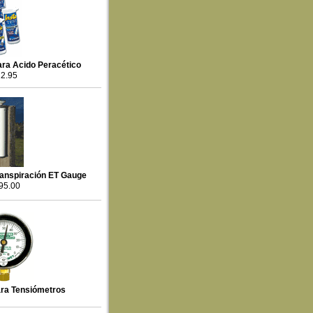
ara Acido Peracético
22.95
ranspiración ET Gauge
95.00
ara Tensiómetros