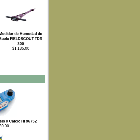
Medidor de Humedad de
Suelo FIELDSCOUT TDR
300
$1,135.00
io y Calcio HI 96752
30.00