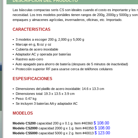
DESCRIPCIÓN DEL PRODUCTO
Las básculas compactas seris CS son ideales cuando el costo es importante y los 
necesidad. Los tres modelos portátiles tienen rangos de 200g, 2000g y 5000g y son 
empaques y almacenes agrícolas, invernaderos, oficinas, etc. Importado.
CARACTERISTICAS
•
 3 modelos a escoger 200 g, 2,000 g y 5,000 g
•
 Marcaje en g, lb:oz y oz
•
 Cubierta de acero inoxidable
•
 Adaptador AC y operada por baterías
•
 Rastreo auto-cero
•
 Auto apagado para ahorro de batería (despues de 5 minutos de inactividad)
•
 Protección superior RF para usarse cerca de teléfonos celulares
ESPESIFICACIONES
•
 Dimensiones del platillo de acero inoxidable: 14.6 x 13.3 cm
•
 Dimensiones total: 19.3 x 13.5 x 3.9 cm
•
 Peso: 0.47 kg
•
 Se incluyen 3 baterías AA y adaptador AC
MODELOS
$ 108.00
Modelo CS200
 capacidad 200 g x 0.1 g. Item #40360
$ 108.00
Modelo CS2000
 capacidad 2000 g x 1 g. Item #40350
$ 123.00
Modelo CS5000
 capacidad 5000 g x 2 g. Item #40013