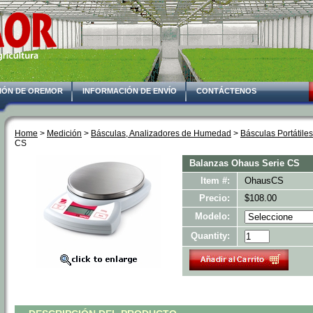
IÓN DE OREMOR
INFORMACIÓN DE ENVÍO
CONTÁCTENOS
Home
 >
Medición
 >
Básculas, Analizadores de Humedad
 >
Básculas Portátiles
CS
Balanzas Ohaus Serie CS
Item #:
OhausCS
Precio:
$108.00
Modelo:
Quantity: