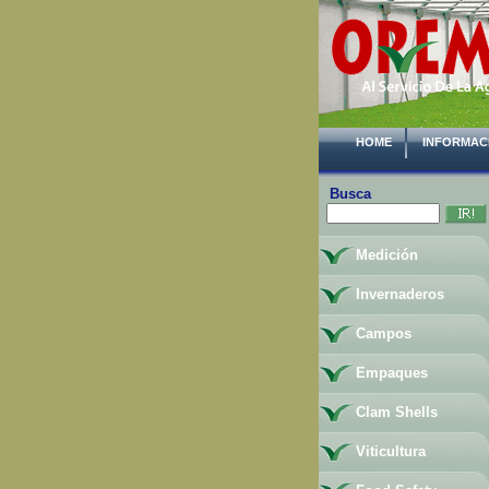
HOME
INFORMAC
Busca
Medición
Invernaderos
Campos
Empaques
Clam Shells
Viticultura