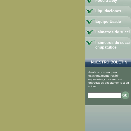
Food Safety
Liquidaciones
Equipo Usado
lisimetros de succi
lisimetros de succi
chupatubos
NUESTRO BOLETÍN
Anote su correo para
ocasionalmente recibir
especiales y descuentos
entregados directamente a su
in-box.