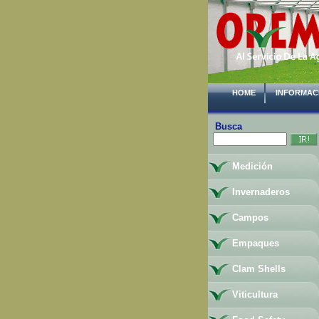
HOME
INFORMAC
Busca
Medición
Invernaderos
Campos
Empaques
Clam Shells
Viticultura