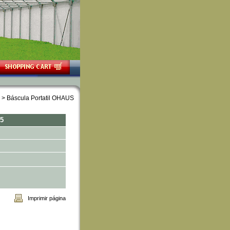
 > Báscula Portatil OHAUS
75
Imprimir página