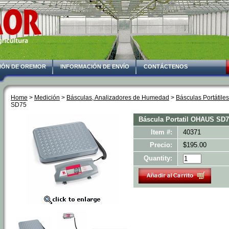
IÓN DE OREMOR
INFORMACIÓN DE ENVÍO
CONTÁCTENOS
Home
 >
Medición
 >
Básculas, Analizadores de Humedad
 >
Básculas Portátiles
SD75
Báscula Portatil OHAUS SD
Item #:
40371
Precio:
$195.00
Quantity: