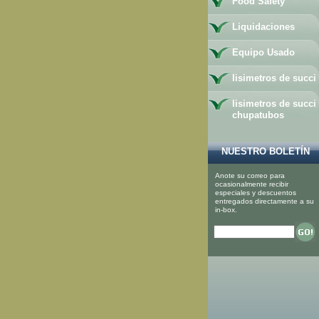
Food Safety
Liquidaciones
Equipo Usado
lisimetros de succi
lisimetros de succi
chupatubos
NUESTRO BOLETÍN
Anote su correo para
ocasionalmente recibir
especiales y descuentos
entregados directamente a su
in-box.