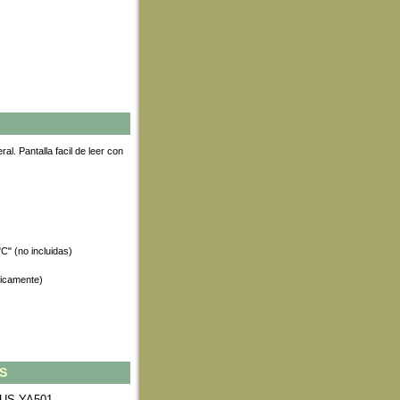
l. Pantalla facil de leer con
C" (no incluidas)
nicamente)
S
HAUS YA501