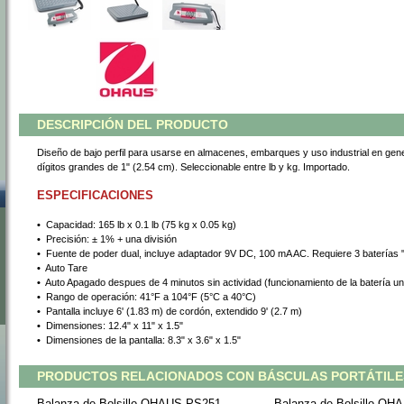
DESCRIPCIÓN DEL PRODUCTO
Diseño de bajo perfil para usarse en almacenes, embarques y uso industrial en genera
dígitos grandes de 1" (2.54 cm). Seleccionable entre lb y kg. Importado.
ESPECIFICACIONES
•
 Capacidad: 165 lb x 0.1 lb (75 kg x 0.05 kg)
•
 Precisión: ± 1% + una división
•
 Fuente de poder dual, incluye adaptador 9V DC, 100 mA AC. Requiere 3 baterías "
•
 Auto Tare
•
 Auto Apagado despues de 4 minutos sin actividad (funcionamiento de la batería u
•
 Rango de operación: 41°F a 104°F (5°C a 40°C)
•
 Pantalla incluye 6' (1.83 m) de cordón, extendido 9' (2.7 m)
•
 Dimensiones: 12.4" x 11" x 1.5"
•
 Dimensiones de la pantalla: 8.3" x 3.6" x 1.5"
PRODUCTOS RELACIONADOS CON BÁSCULAS PORTÁTILE
Balanza de Bolsillo OHAUS PS251
Balanza de Bolsillo O