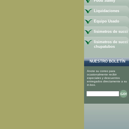
Food Safety
Liquidaciones
Equipo Usado
lisimetros de succi
lisimetros de succi
chupatubos
NUESTRO BOLETÍN
Anote su correo para
ocasionalmente recibir
especiales y descuentos
entregados directamente a su
in-box.