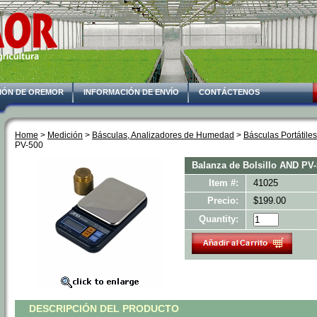
IÓN DE OREMOR
INFORMACIÓN DE ENVÍO
CONTÁCTENOS
Home
 >
Medición
 >
Básculas, Analizadores de Humedad
 >
Básculas Portátiles
PV-500
Balanza de Bolsillo AND PV
Item #:
41025
Precio:
$199.00
Quantity:
DESCRIPCIÓN DEL PRODUCTO