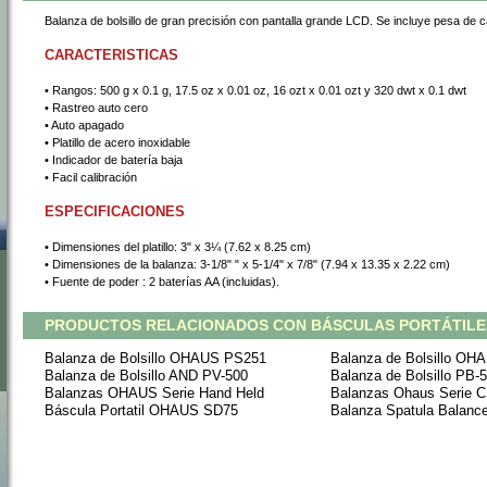
Balanza de bolsillo de gran precisión con pantalla grande LCD. Se incluye pesa de c
CARACTERISTICAS
• Rangos: 500 g x 0.1 g, 17.5 oz x 0.01 oz, 16 ozt x 0.01 ozt y 320 dwt x 0.1 dwt
• Rastreo auto cero
• Auto apagado
• Platillo de acero inoxidable
• Indicador de batería baja
• Facil calibración
ESPECIFICACIONES
• Dimensiones del platillo: 3" x 3¼ (7.62 x 8.25 cm)
• Dimensiones de la balanza: 3-1/8" " x 5-1/4" x 7/8" (7.94 x 13.35 x 2.22 cm)
• Fuente de poder : 2 baterías AA (incluidas).
PRODUCTOS RELACIONADOS CON BÁSCULAS PORTÁTILE
Balanza de Bolsillo OHAUS PS251
Balanza de Bolsillo O
Balanza de Bolsillo AND PV-500
Balanza de Bolsillo PB-
Balanzas OHAUS Serie Hand Held
Balanzas Ohaus Serie 
Báscula Portatil OHAUS SD75
Balanza Spatula Balanc