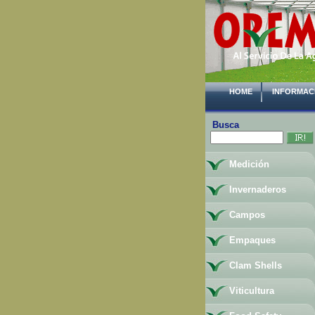
HOME
INFORMAC
Busca
Medición
Invernaderos
Campos
Empaques
Clam Shells
Viticultura