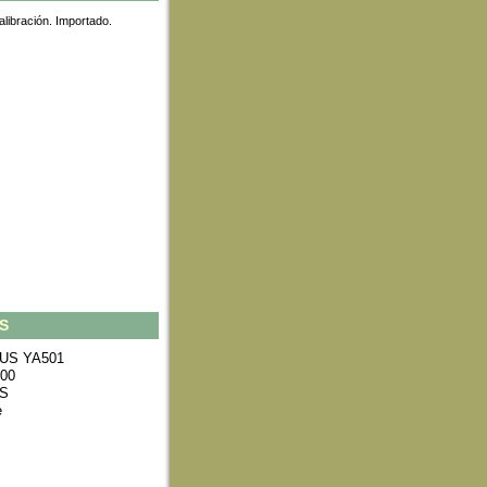
alibración. Importado.
S
HAUS YA501
500
CS
e