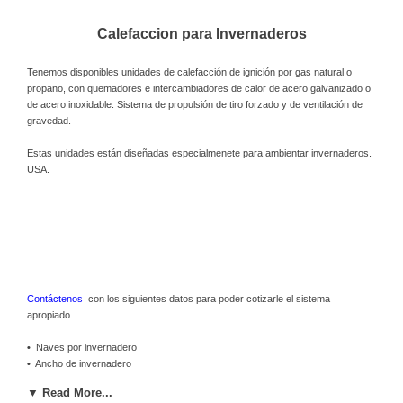
Calefaccion para Invernaderos
Tenemos disponibles unidades de calefacción de ignición por gas natural o
propano, con quemadores e intercambiadores de calor de acero galvanizado o
de acero inoxidable. Sistema de propulsión de tiro forzado y de ventilación de
gravedad.
Estas unidades están diseñadas especialmenete para ambientar invernaderos.
USA.
Contáctenos
con los siguientes datos para poder cotizarle el sistema
apropiado.
•
Naves por invernadero
•
Ancho de invernadero
•
Largo de invernadero
▼ Read More...
•
Altura bajo canaleta