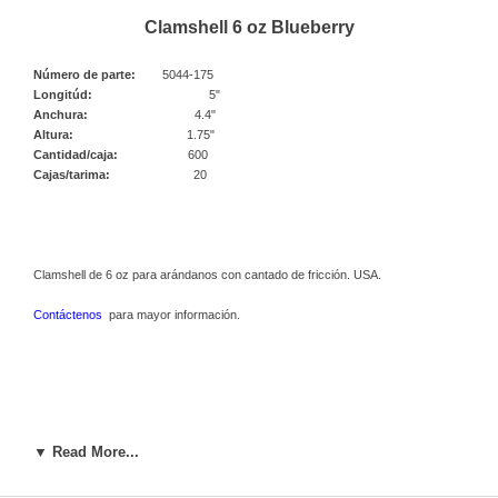
Clamshell 6 oz Blueberry
Número de parte:
5044-175
Longitúd:
5"
Anchura:
4.4"
Altura:
1.75"
Cantidad/caja:
600
Cajas/tarima:
20
Clamshell de 6 oz para arándanos con cantado de fricción. USA.
Contáctenos
para mayor información.
▼ Read More...