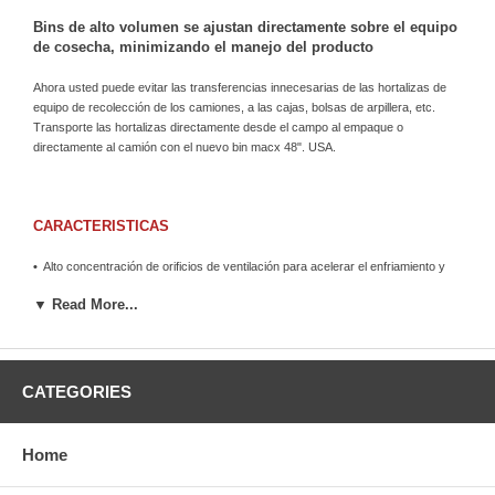
Bins de alto volumen se ajustan directamente sobre el equipo
de cosecha, minimizando el manejo del producto
Ahora usted puede evitar las transferencias innecesarias de las hortalizas de
equipo de recolección de los camiones, a las cajas, bolsas de arpillera, etc.
Transporte las hortalizas directamente desde el campo al empaque o
directamente al camión con el nuevo bin macx 48". USA.
CARACTERISTICAS
•
Alto concentración de orificios de ventilación para acelerar el enfriamiento y
secado
▼ Read More...
•
Superficies interiores lisos pueden ser lavados con alta presión e
esterilizados
•
Construcción HDPE combina alta resistencia con gran resistencia al impacto
•
Cumple con las normas USDA/HACCP para contacto directo con alimentos
•
No existen astillas, plagas o patógenos, moho entre otros elementos
CATEGORIES
indeseables
•
Entrada multidireccional para facilitar el manejo y maniobrabilidad
•
Diseñado para un apilado seguro de hasta 10 bins
Home
•
Intercambiables con otros bins