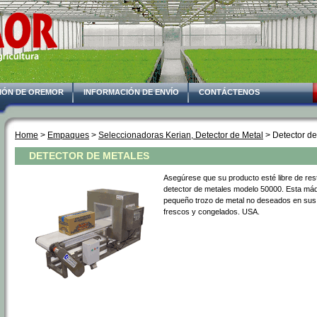
IÓN DE OREMOR
INFORMACIÓN DE ENVÍO
CONTÁCTENOS
Home
 >
Empaques
 >
Seleccionadoras Kerian, Detector de Metal
 > Detector d
DETECTOR DE METALES
Asegúrese que su producto esté libre de res
detector de metales modelo 50000. Esta máq
pequeño trozo de metal no deseados en sus 
frescos y congelados. USA.