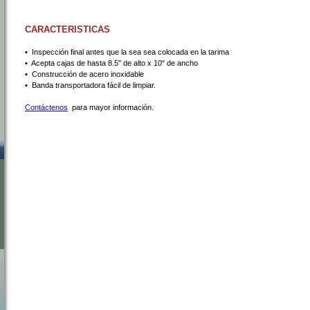
CARACTERISTICAS
•
 Inspección final antes que la sea sea colocada en la tarima
•
 Acepta cajas de hasta 8.5" de alto x 10" de ancho
•
 Construcción de acero inoxidable
•
 Banda transportadora fácil de limpiar.
Contáctenos
 para mayor información.