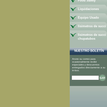
Food Safety
Liquidaciones
Equipo Usado
lisimetros de succi
lisimetros de succi
chupatubos
NUESTRO BOLETÍN
Anote su correo para
ocasionalmente recibir
especiales y descuentos
entregados directamente a su
in-box.