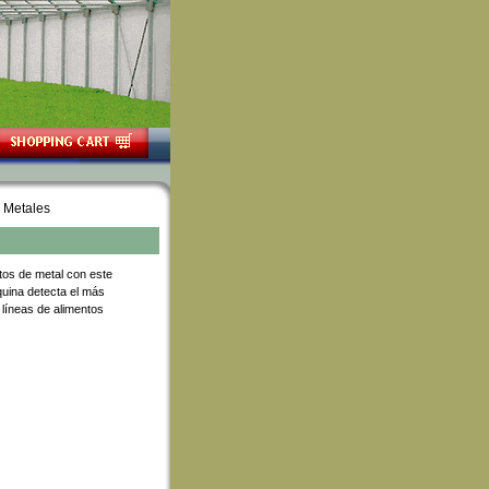
e Metales
tos de metal con este
uina detecta el más
líneas de alimentos