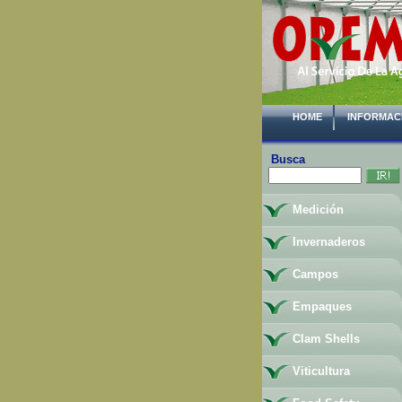
HOME
INFORMAC
Busca
Medición
Invernaderos
Campos
Empaques
Clam Shells
Viticultura