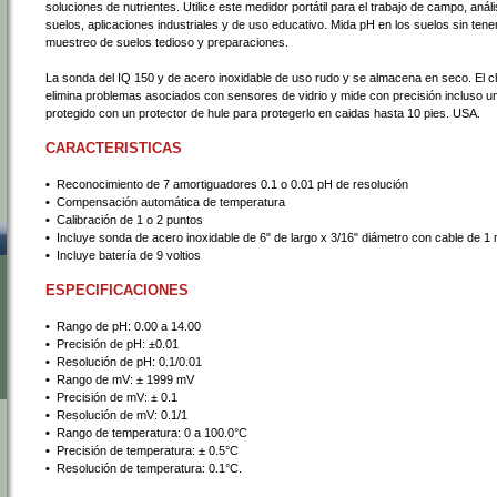
soluciones de nutrientes. Utilice este medidor portátil para el trabajo de campo, análi
suelos, aplicaciones industriales y de uso educativo. Mida pH en los suelos sin tener
muestreo de suelos tedioso y preparaciones.
La sonda del IQ 150 y de acero inoxidable de uso rudo y se almacena en seco. El ch
elimina problemas asociados con sensores de vidrio y mide con precisión incluso 
protegido con un protector de hule para protegerlo en caidas hasta 10 pies. USA.
CARACTERISTICAS
•
 Reconocimiento de 7 amortiguadores 0.1 o 0.01 pH de resolución
•
 Compensación automática de temperatura
•
 Calibración de 1 o 2 puntos
•
 Incluye sonda de acero inoxidable de 6" de largo x 3/16" diámetro con cable de 1
•
 Incluye batería de 9 voltios
ESPECIFICACIONES
•
 Rango de pH: 0.00 a 14.00
•
 Precisión de pH: ±0.01
•
 Resolución de pH: 0.1/0.01
•
 Rango de mV: ± 1999 mV
•
 Precisión de mV: ± 0.1
•
 Resolución de mV: 0.1/1
•
 Rango de temperatura: 0 a 100.0°C
•
 Precisión de temperatura: ± 0.5°C
•
 Resolución de temperatura: 0.1°C.