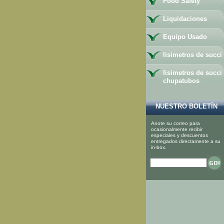
Food Safety
Liquidaciones
Equipo Usado
lisimetros de succi
lisimetros de succi
chupatubos
NUESTRO BOLETÍN
Anote su correo para
ocasionalmente recibir
especiales y descuentos
entregados directamente a su
in-box.