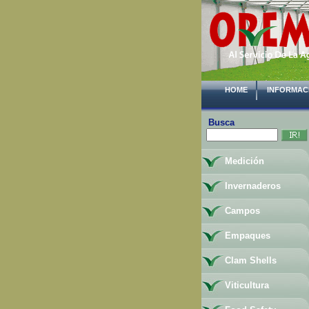
HOME
INFORMAC
Busca
Medición
Invernaderos
Campos
Empaques
Clam Shells
Viticultura