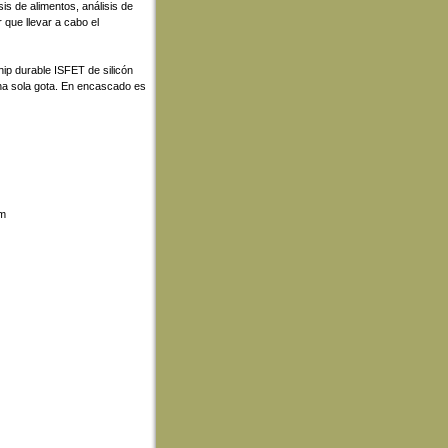
sis de alimentos, análisis de
 que llevar a cabo el
ip durable ISFET de silicón
una sola gota. En encascado es
 m