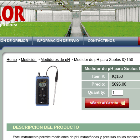
IÓN DE OREMOR
INFORMACIÓN DE ENVÍO
CONTÁCTENOS
Home
 >
Medición
 >
Medidores de pH
 > Medidor de pH para Suelos IQ 150
Medidor de pH para Suelos 
Item #:
IQ150
Precio:
$695.00
Quantity:
DESCRIPCIÓN DEL PRODUCTO
Este instrumento permite mediciones de pH instantáneas y precisas en los medios d