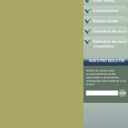
Food Safety
Liquidaciones
Equipo Usado
lisimetros de succi
lisimetros de succi
chupatubos
NUESTRO BOLETÍN
Anote su correo para
ocasionalmente recibir
especiales y descuentos
entregados directamente a su
in-box.