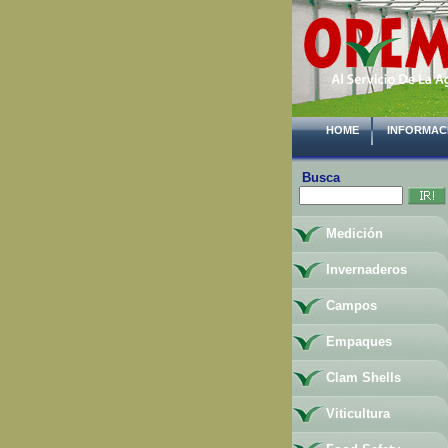
HOME
INFORMAC
Busca
Medición
Invernaderos
Campos
Empaques
Clam Shells
Viticultura