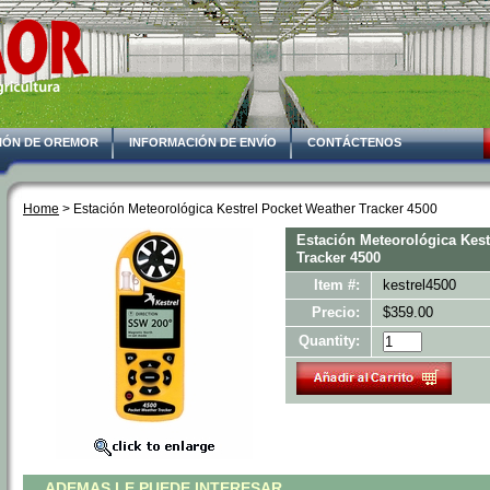
IÓN DE OREMOR
INFORMACIÓN DE ENVÍO
CONTÁCTENOS
Home
 > Estación Meteorológica Kestrel Pocket Weather Tracker 4500
Estación Meteorológica Kest
Tracker 4500
Item #:
kestrel4500
Precio:
$359.00
Quantity:
ADEMAS LE PUEDE INTERESAR