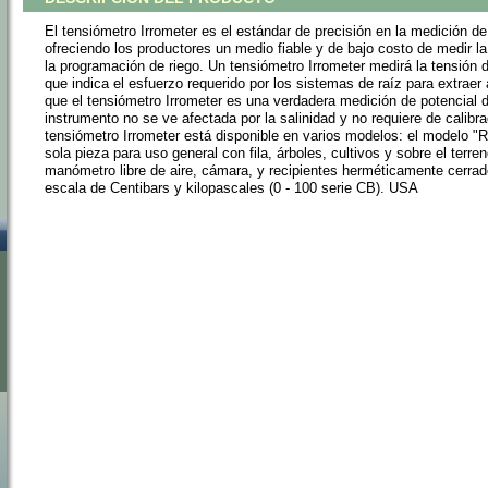
El tensiómetro Irrometer es el estándar de precisión en la medición d
ofreciendo los productores un medio fiable y de bajo costo de medir l
la programación de riego. Un tensiómetro Irrometer medirá la tensión d
que indica el esfuerzo requerido por los sistemas de raíz para extraer
que el tensiómetro Irrometer es una verdadera medición de potencial d
instrumento no se ve afectada por la salinidad y no requiere de calibrac
tensiómetro Irrometer está disponible en varios modelos: el modelo "R
sola pieza para uso general con fila, árboles, cultivos y sobre el terre
manómetro libre de aire, cámara, y recipientes herméticamente cerr
escala de Centibars y kilopascales (0 - 100 serie CB). USA