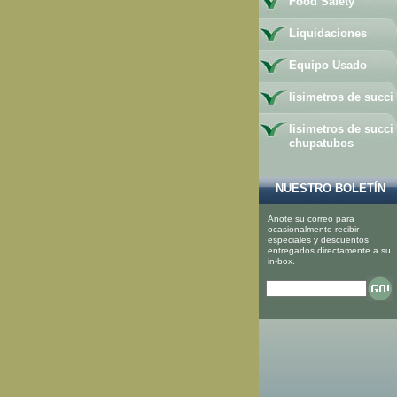
Food Safety
Liquidaciones
Equipo Usado
lisimetros de succi
lisimetros de succi
chupatubos
NUESTRO BOLETÍN
Anote su correo para
ocasionalmente recibir
especiales y descuentos
entregados directamente a su
in-box.