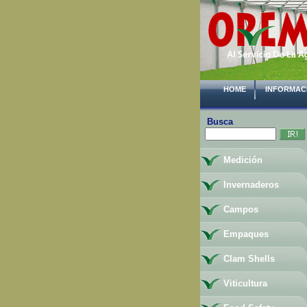
HOME
INFORMAC
Busca
Medición
Invernaderos
Campos
Empaques
Clam Shells
Viticultura