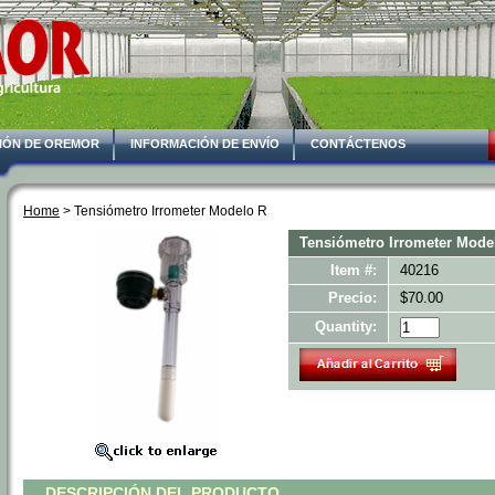
IÓN DE OREMOR
INFORMACIÓN DE ENVÍO
CONTÁCTENOS
Home
 > Tensiómetro Irrometer Modelo R
Tensiómetro Irrometer Mode
Item #:
40216
Precio:
$70.00
Quantity:
DESCRIPCIÓN DEL PRODUCTO