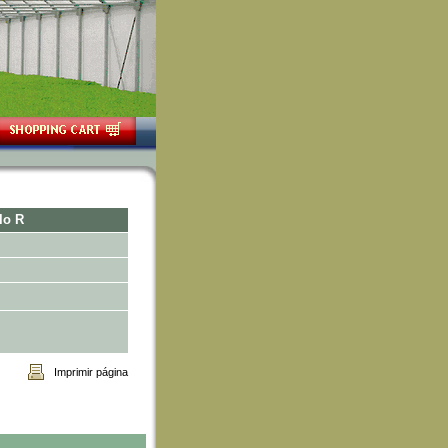
lo R
Imprimir página