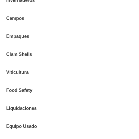
Invernaderos
Anchura 43" (110 cm)
Profundidad: 47.2" (120 cm)
•
Colores disponibles: Azul, verde, anaranjado, amarillo, rojo y gris
Campos
Contáctenos
para mayor información.
Empaques
Clam Shells
Viticultura
Food Safety
Liquidaciones
Equipo Usado