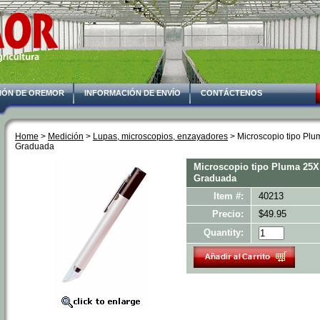
IÓN DE OREMOR
INFORMACIÓN DE ENVÍO
CONTÁCTENOS
Home
 >
Medición
 >
Lupas, microscopios, enzayadores
 > Microscopio tipo Pl
Graduada
Microscopio tipo Pluma 25X
Graduada
Item #:
40213
Precio:
$49.95
Quantity: