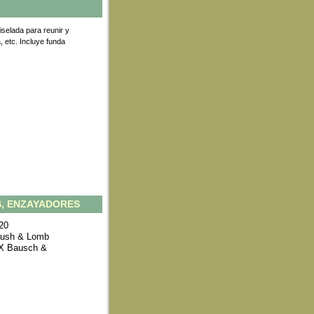
selada para reunir y
, etc. Incluye funda
, ENZAYADORES
20
aush & Lomb
0X Bausch &