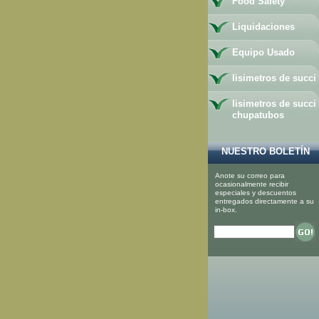
Food Safety
Liquidaciones
Equipo Usado
lisimetros de succi
lisimetros de succi
chupatubos
NUESTRO BOLETÍN
Anote su correo para
ocasionalmente recibir
especiales y descuentos
entregados directamente a su
in-box.