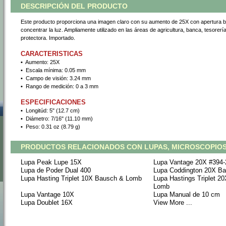
DESCRIPCIÓN DEL PRODUCTO
Este producto proporciona una imagen claro con su aumento de 25X con apertura bi
concentrar la luz. Ampliamente utilizado en las áreas de agricultura, banca, tesorería
protectora. Importado.
CARACTERISTICAS
•
 Aumento: 25X
•
 Escala mínima: 0.05 mm
•
 Campo de visión: 3.24 mm
•
 Rango de medición: 0 a 3 mm
ESPECIFICACIONES
•
 Longitúd: 5" (12.7 cm)
•
 Diámetro: 7/16" (11.10 mm)
•
 Peso: 0.31 oz (8.79 g)
PRODUCTOS RELACIONADOS CON LUPAS, MICROSCOPIOS
Lupa Peak Lupe 15X
Lupa Vantage 20X #394-
Lupa de Poder Dual 400
Lupa Coddington 20X B
Lupa Hasting Triplet 10X Bausch & Lomb
Lupa Hastings Triplet 2
Lomb
Lupa Vantage 10X
Lupa Manual de 10 cm
Lupa Doublet 16X
View More ...