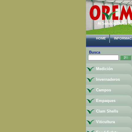
HOME
INFORMAC
Busca
Medición
Invernaderos
Campos
Empaques
Clam Shells
Viticultura