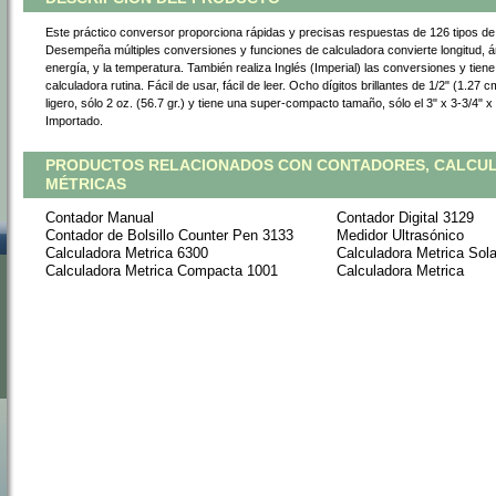
Este práctico conversor proporciona rápidas y precisas respuestas de 126 tipos d
Desempeña múltiples conversiones y funciones de calculadora convierte longitud, ár
energía, y la temperatura. También realiza Inglés (Imperial) las conversiones y tien
calculadora rutina. Fácil de usar, fácil de leer. Ocho dígitos brillantes de 1/2" (1.27 
ligero, sólo 2 oz. (56.7 gr.) y tiene una super-compacto tamaño, sólo el 3" x 3-3/4" x
Importado.
PRODUCTOS RELACIONADOS CON CONTADORES, CALCU
MÉTRICAS
Contador Manual
Contador Digital 3129
Contador de Bolsillo Counter Pen 3133
Medidor Ultrasónico
Calculadora Metrica 6300
Calculadora Metrica Sol
Calculadora Metrica Compacta 1001
Calculadora Metrica