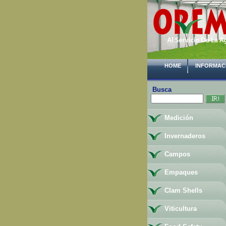
HOME
INFORMAC
Busca
Medición
Invernaderos
Campos
Empaques
Clam Shells
Viticultura