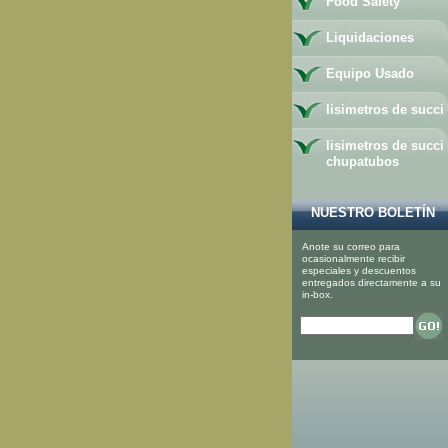
Food Safety
Liquidaciones
Equipo Usado
lisimetros de succi
lisimetros de succi
chupatubos
NUESTRO BOLETÍN
Anote su correo para
ocasionalmente recibir
especiales y descuentos
entregados directamente a su
in-box.