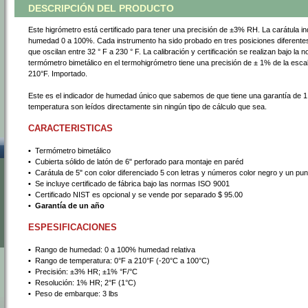
DESCRIPCIÓN DEL PRODUCTO
Este higrómetro está certificado para tener una precisión de ±3% RH. La carátula i
humedad 0 a 100%. Cada instrumento ha sido probado en tres posiciones diferentes
que oscilan entre 32 ° F a 230 ° F. La calibración y certificación se realizan bajo la
termómetro bimetálico en el termohigrómetro tiene una precisión de ± 1% de la esca
210°F. Importado.
Este es el indicador de humedad único que sabemos de que tiene una garantía de 1
temperatura son leídos directamente sin ningún tipo de cálculo que sea.
CARACTERISTICAS
•
 Termómetro bimetálico
•
 Cubierta sólido de latón de 6" perforado para montaje en paréd
•
 Carátula de 5" con color diferenciado 5 con letras y números color negro y un pun
•
 Se incluye certificado de fábrica bajo las normas ISO 9001
•
 Certificado NIST es opcional y se vende por separado $ 95.00
•
 Garantía de un año
ESPESIFICACIONES
•
 Rango de humedad: 0 a 100% humedad relativa
•
 Rango de temperatura: 0°F a 210°F (-20°C a 100°C)
•
 Precisión: ±3% HR; ±1% °F/°C
•
 Resolución: 1% HR; 2°F (1°C)
•
 Peso de embarque: 3 lbs