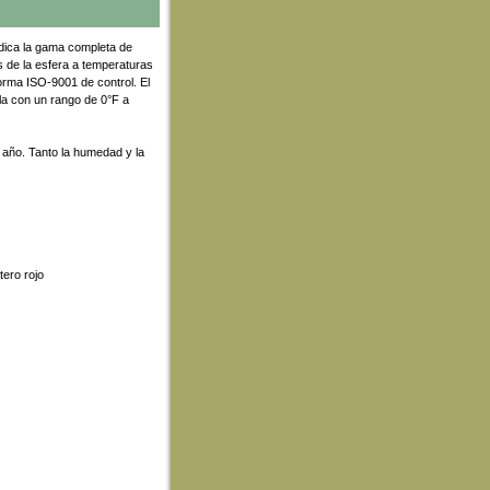
ndica la gama completa de
 de la esfera a temperaturas
 norma ISO-9001 de control. El
la con un rango de 0°F a
 año. Tanto la humedad y la
tero rojo