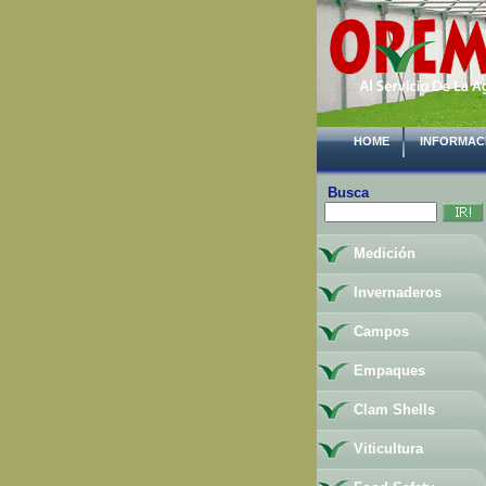
HOME
INFORMAC
Busca
Medición
Invernaderos
Campos
Empaques
Clam Shells
Viticultura