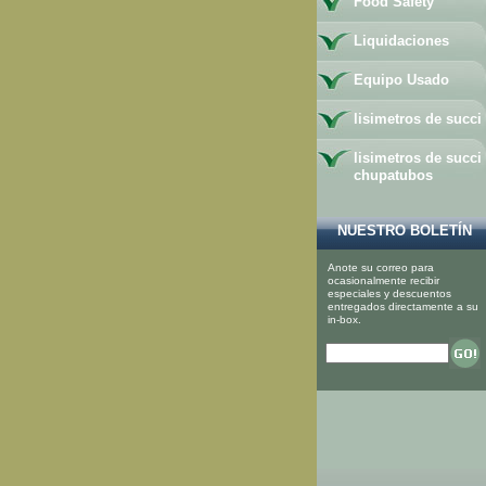
Food Safety
Liquidaciones
Equipo Usado
lisimetros de succi
lisimetros de succi
chupatubos
NUESTRO BOLETÍN
Anote su correo para
ocasionalmente recibir
especiales y descuentos
entregados directamente a su
in-box.