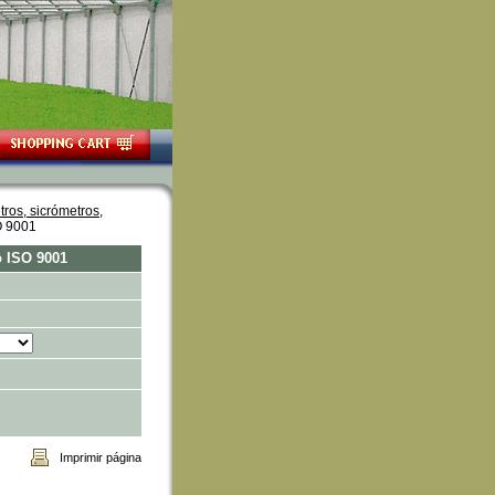
ros, sicrómetros,
O 9001
o ISO 9001
Imprimir página