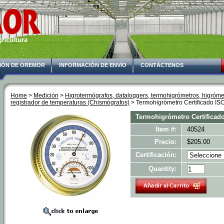
IÓN DE OREMOR
INFORMACIÓN DE ENVÍO
CONTÁCTENOS
Home
 >
Medición
 >
Higrotermógrafos, dataloggers, termohigrómetros, higrómet
registrador de temperaturas (Chismógrafos)
 > Termohigrómetro Certificado IS
Termohigrómetro Certificad
Item #:
40524
Precio:
$205.00
Certificación:
Quantity: