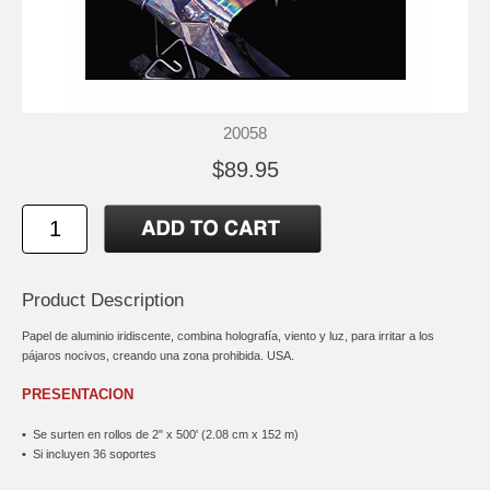
20058
$89.95
Product Description
Papel de aluminio iridiscente, combina holografía, viento y luz, para irritar a los
pájaros nocivos, creando una zona prohibida. USA.
PRESENTACION
•
Se surten en rollos de 2" x 500' (2.08 cm x 152 m)
•
Si incluyen 36 soportes