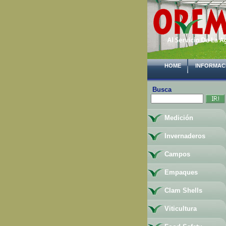
HOME
INFORMAC
Busca
Medición
Invernaderos
Campos
Empaques
Clam Shells
Viticultura