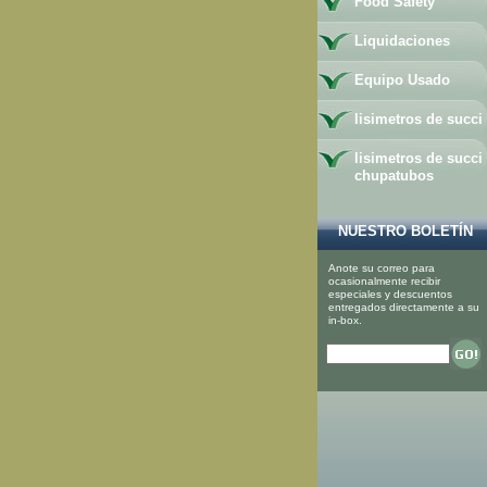
Food Safety
Liquidaciones
Equipo Usado
lisimetros de succi
lisimetros de succi
chupatubos
NUESTRO BOLETÍN
Anote su correo para
ocasionalmente recibir
especiales y descuentos
entregados directamente a su
in-box.