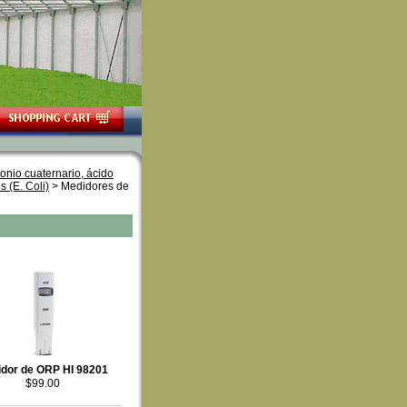
onio cuaternario, ácido
 (E. Coli)
 > Medidores de
dor de ORP HI 98201
$99.00