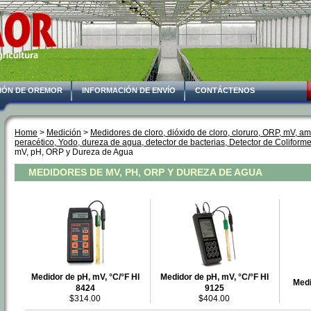
IÓN DE OREMOR
INFORMACIÓN DE ENVÍO
CONTÁCTENOS
Home
 >
Medición
 >
Medidores de cloro, dióxido de cloro, cloruro, ORP, mV, am
peracético, Yodo, dureza de agua, detector de bacterias, Detector de Coliformes
mV, pH, ORP y Dureza de Agua
MEDIDORES DE MV, PH, ORP Y DUREZA DE AGUA
Medidor de pH, mV, °C/°F HI
Medidor de pH, mV, °C/°F HI
Medi
8424
9125
$314.00
$404.00