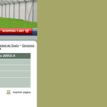
medad de Suelo
 >
Sensores
X
lo 200SS-X
Imprimir página