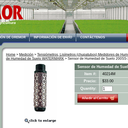
IÓN DE OREMOR
INFORMACIÓN DE ENVÍO
CONTÁCTENOS
Home
 >
Medición
 >
Tensiómetros, Lisímetros (chupatubos) Medidores de Hu
de Humedad de Suelo WATERMARK
 > Sensor de Humedad de Suelo 200SS-
Sensor de Humedad de Sue
Item #:
40214M
Precio:
$33.00
Quantity: