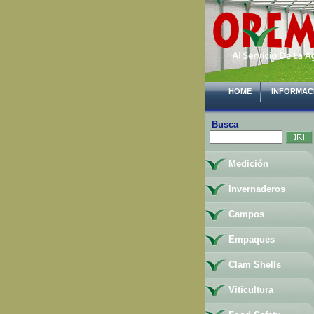
HOME
INFORMAC
Busca
Medición
Invernaderos
Campos
Empaques
Clam Shells
Viticultura