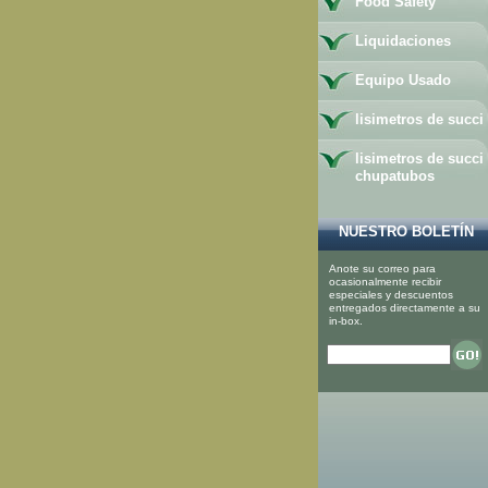
Food Safety
Liquidaciones
Equipo Usado
lisimetros de succi
lisimetros de succi
chupatubos
NUESTRO BOLETÍN
Anote su correo para
ocasionalmente recibir
especiales y descuentos
entregados directamente a su
in-box.