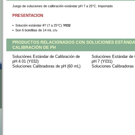
Juego de soluciones de calibración estándar pH 7 a 25°C. Importado
PRESENTACION
•
 Solución estándar #7 (7 a 25°C)
Y032
•
 Son 6 botellitas de 14 mL c/u
PRODUCTOS RELACIONADOS CON SOLUCIONES ESTÁNDA
CALIBRACIÓN DE PH
Soluciónes Estándar de Calibración de
Soluciónes Estándar de 
pH 4.01 (Y032)
pH 7 (Y031)
Soluciones Calibradoras de pH (60 mL)
Soluciones Calibradoras