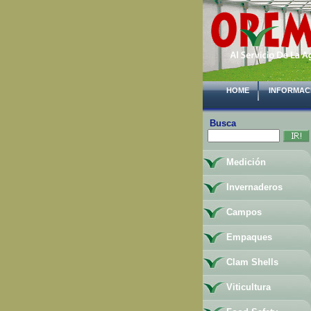
HOME
INFORMAC
Busca
Medición
Invernaderos
Campos
Empaques
Clam Shells
Viticultura