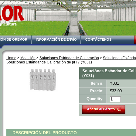
IÓN DE OREMOR
INFORMACIÓN DE ENVÍO
CONTÁCTENOS
Home
 >
Medición
 >
Soluciones Estándar de Calibración
 >
Soluciones Estánda
Soluciónes Estándar de Calibración de pH 7 (Y031)
Soluciónes Estándar de Cali
(Y031)
Item #:
Y031
Precio:
$33.00
Quantity:
DESCRIPCIÓN DEL PRODUCTO