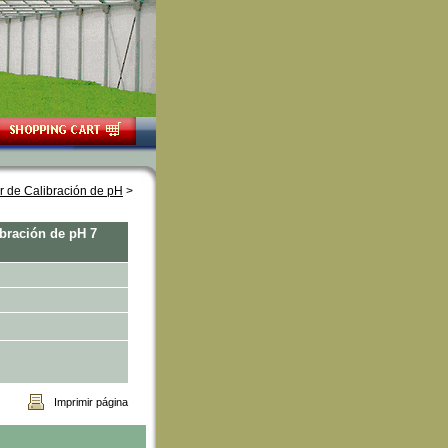
r de Calibración de pH
 >
bración de pH 7
Imprimir página