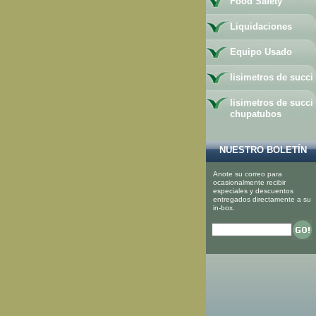
Food Safety
Liquidaciones
Equipo Usado
lisimetros de succi
lisimetros de succi
chupatubos
NUESTRO BOLETÍN
Anote su correo para
ocasionalmente recibir
especiales y descuentos
entregados directamente a su
in-box.