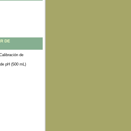
R DE
Calibración de
 de pH (500 mL)