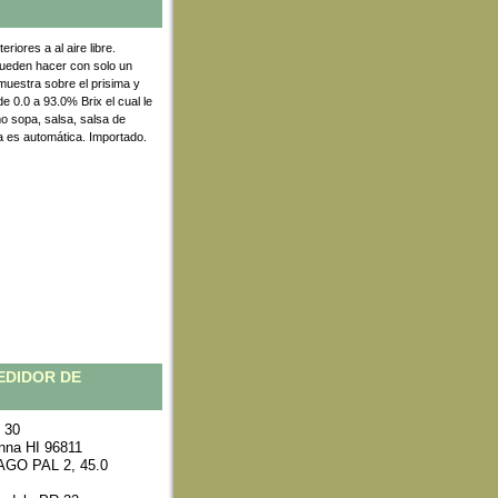
iores a al aire libre.
pueden hacer con solo un
uestra sobre el prisima y
e 0.0 a 93.0% Brix el cual le
mo sopa, salsa, salsa de
 es automática. Importado.
EDIDOR DE
 30
anna HI 96811
TAGO PAL 2, 45.0