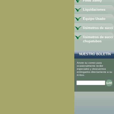
Food Safety
Liquidaciones
Equipo Usado
lisimetros de succi
lisimetros de succi
chupatubos
NUESTRO BOLETÍN
Anote su correo para
ocasionalmente recibir
especiales y descuentos
entregados directamente a su
in-box.