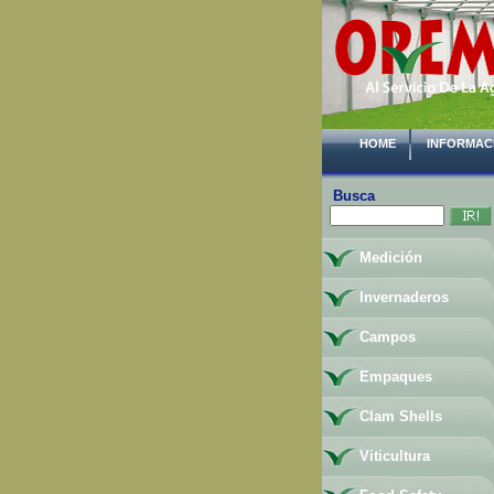
HOME
INFORMAC
Busca
Medición
Invernaderos
Campos
Empaques
Clam Shells
Viticultura