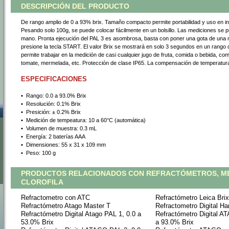
DESCRIPCIÓN DEL PRODUCTO
De rango amplio de 0 a 93% brix. Tamaño compacto permite portabilidad y uso en inter
Pesando solo 100g, se puede colocar fácilmente en un bolsillo. Las mediciones se 
mano. Pronta ejecución del PAL 3 es asombrosa, basta con poner una gota de una m
presione la tecla START. El valor Brix se mostrará en solo 3 segundos en un rango d
permite trabajar en la medición de casi cualquier jugo de fruta, comida o bebida, co
tomate, mermelada, etc. Protección de clase IP65. La compensación de temperatura
ESPECIFICACIONES
•
 Rango: 0.0 a 93.0% Brix
•
 Resolución: 0.1% Brix
•
 Presición: ± 0.2% Brix
•
 Medición de tempeatura: 10 a 60°C (automática)
•
 Volumen de muestra: 0.3 mL
•
 Energía: 2 baterías AAA
•
 Dimensiones: 55 x 31 x 109 mm
•
 Peso: 100 g
PRODUCTOS RELACIONADOS CON REFRACTÓMETROS, M
CLOROFILA
Refractometro con ATC
Refractómetro Leica Brix
Refractómetro Atago Master T
Refractometro Digital H
Refractómetro Digital Atago PAL 1, 0.0 a
Refractómetro Digital A
53.0% Brix
a 93.0% Brix