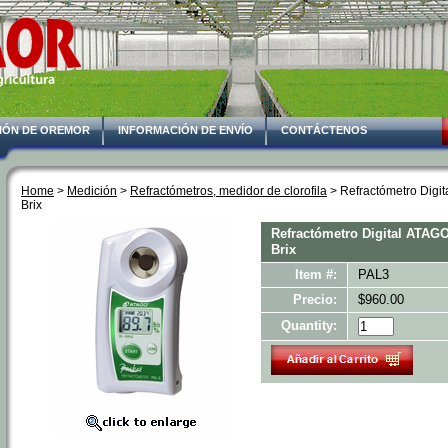
IÓN DE OREMOR
INFORMACIÓN DE ENVÍO
CONTÁCTENOS
Home
 >
Medición
 >
Refractómetros, medidor de clorofila
 > Refractómetro Digi
Brix
Refractómetro Digital ATAGO
Brix
Item #:
PAL3
Precio:
$960.00
Quantity: