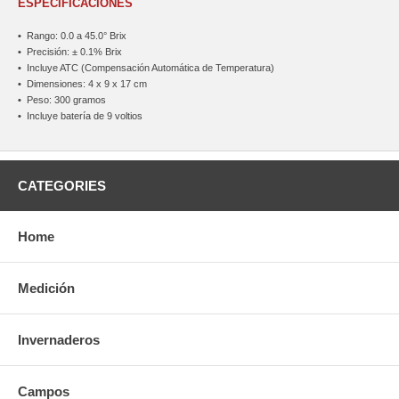
ESPECIFICACIONES
•
Rango: 0.0 a 45.0° Brix
•
Precisión: ± 0.1% Brix
•
Incluye ATC (Compensación Automática de Temperatura)
•
Dimensiones: 4 x 9 x 17 cm
•
Peso: 300 gramos
•
Incluye batería de 9 voltios
CATEGORIES
Home
Medición
Invernaderos
Campos