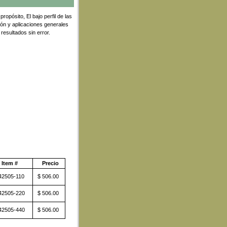
opósito, El bajo perfil de las
ón y aplicaciones generales
resultados sin error.
Item #
 Precio
2505-110
 $ 506.00
42505-220
 $ 506.00
42505-440
 $ 506.00