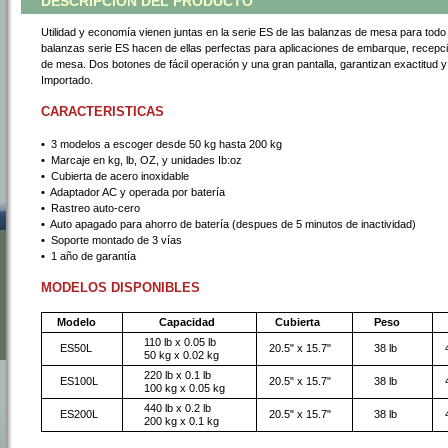
DESCRIPCIÓN DEL PRODUCTO
Utilidad y economía vienen juntas en la serie ES de las balanzas de mesa para todo pr
balanzas serie ES hacen de ellas perfectas para aplicaciones de embarque, recepci
de mesa. Dos botones de fácil operación y una gran pantalla, garantizan exactitud y 
Importado.
CARACTERISTICAS
•
 3 modelos a escoger desde 50 kg hasta 200 kg
•
 Marcaje en kg, lb, OZ, y unidades Ib:oz
•
 Cubierta de acero inoxidable
•
 Adaptador AC y operada por batería
•
 Rastreo auto-cero
•
 Auto apagado para ahorro de batería (despues de 5 minutos de inactividad)
•
 Soporte montado de 3 vías
•
 1 año de garantía
MODELOS DISPONIBLES
 Modelo
 Capacidad
 Cubierta
 Peso
 
 110 lb x 0.05 lb
 ES50L
 20.5" x 15.7"
 38 lb
 4
 50 kg x 0.02 kg
 220 lb x 0.1 lb
 ES100L
 20.5" x 15.7"
 38 lb
 
 100 kg x 0.05 kg
 440 lb x 0.2 lb
 ES200L
 20.5" x 15.7"
 38 lb
 
 200 kg x 0.1 kg