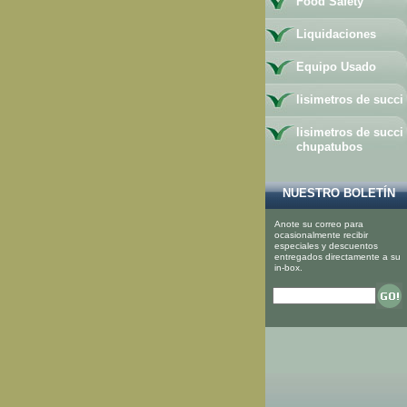
Food Safety
Liquidaciones
Equipo Usado
lisimetros de succi
lisimetros de succi
chupatubos
NUESTRO BOLETÍN
Anote su correo para
ocasionalmente recibir
especiales y descuentos
entregados directamente a su
in-box.