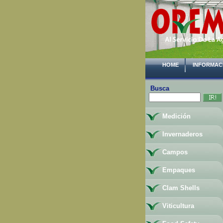
HOME
INFORMAC
Busca
Medición
Invernaderos
Campos
Empaques
Clam Shells
Viticultura