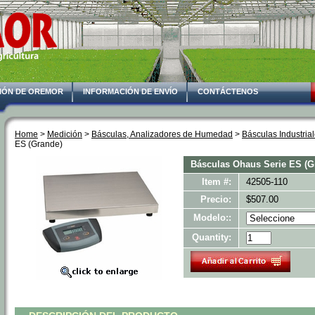
IÓN DE OREMOR
INFORMACIÓN DE ENVÍO
CONTÁCTENOS
Home
 >
Medición
 >
Básculas, Analizadores de Humedad
 >
Básculas Industria
ES (Grande)
Básculas Ohaus Serie ES (G
Item #:
42505-110
Precio:
$507.00
Modelo::
Quantity: