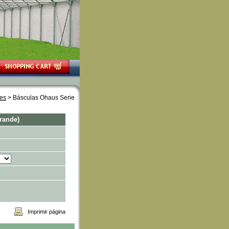
les
 > Básculas Ohaus Serie
rande)
Imprimir página