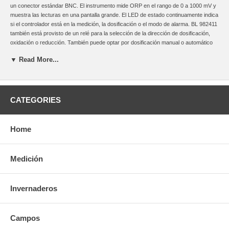
un conector estándar BNC. El instrumento mide ORP en el rango de 0 a 1000 mV y
muestra las lecturas en una pantalla grande. El LED de estado continuamente indica
si el controlador está en la medición, la dosificación o el modo de alarma. BL 982411
también está provisto de un relé para la selección de la dirección de dosificación,
oxidación o reducción. También puede optar por dosificación manual o automático
por medio del interruptor en el panel frontal. El sistema de control le aconseja
▼ Read More...
cuando el relé está activo durante demasiado tiempo, ayudando a prevenir
sobredosis. Los modelos están disponibles con la entrada de alimentación a
115/230 Vac o 12 Vdc. Importado.
CARACTERISTICAS
CATEGORIES
•
Ideal para tinas de lavado de hortalizas, picinas y spas
•
Instalación fácil y asequible
Home
•
Control de proceso eficaz
•
Dosificación de relé
•
BL 982411-0 se suministra con soportes de montaje, cubierta transparente,
Medición
adaptador 12VDC e instrucciones
•
BL 982411-1 se suministra con soportes de montaje, cubierta transparente e
instrucciones
Invernaderos
ESPECIFICACIONES
Campos
•
Rango: 0 a 1000 mV
•
Resolución: 1 mV