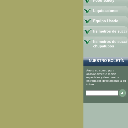
Food Safety
Liquidaciones
Equipo Usado
lisimetros de succi
lisimetros de succi
chupatubos
NUESTRO BOLETÍN
Anote su correo para
ocasionalmente recibir
especiales y descuentos
entregados directamente a su
in-box.