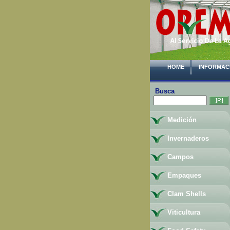
HOME
INFORMAC
Busca
Medición
Invernaderos
Campos
Empaques
Clam Shells
Viticultura