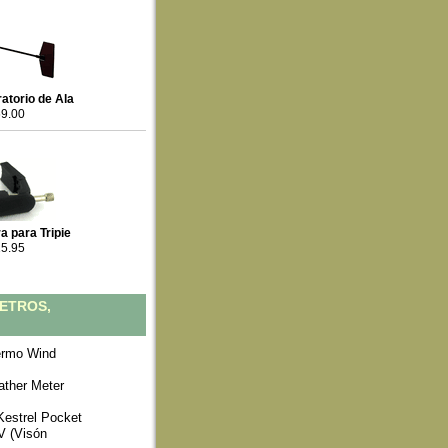
ratorio de Ala
9.00
a para Tripie
5.95
ETROS,
ermo Wind
ther Meter
Kestrel Pocket
V (Visón