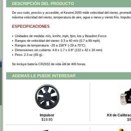
DESCRIPCIÓN DEL PRODUCTO
De uso rudo, preciso y accesible, el Kestrel 2000 mide velocidad del viento, promedio
máxima velocidad del viento, temperatura de aire, agua o nieve y viento frío. Impul
ESPECIFICACIONES
•
 Unidades de medida: m/s, km/hr, mph, fpm, kts y Beaufort Force
•
 Rangos de velocidad del viento: 0.3 a 40 m/s (0.7 a 89 mph)
•
 Rangos de temperatura: -20 a 158°F (-29 a 70°C)
•
 Dimensiones sin cubierta: 4.8 x 1.7 x 0.8" (122 x 42 x 20 mm)
•
 Peso: 2.3 oz (65 g).
Se incluye batería CR2032 de vida útil de 400 horas.
ADEMAS LE PUEDE INTERESAR
Impulsor
Kit de Calibr
$19.95
$9