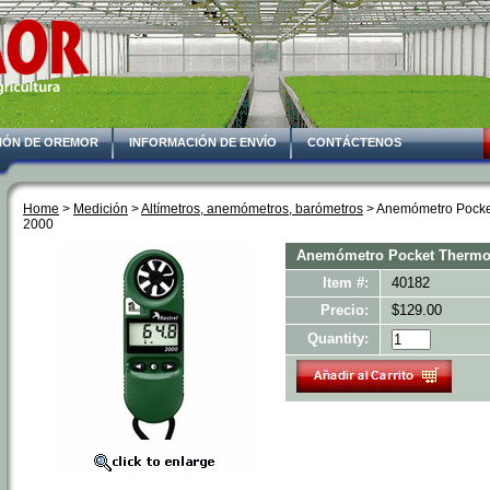
IÓN DE OREMOR
INFORMACIÓN DE ENVÍO
CONTÁCTENOS
Home
 >
Medición
 >
Altímetros, anemómetros, barómetros
 > Anemómetro Pocke
2000
Anemómetro Pocket Thermo 
Item #:
40182
Precio:
$129.00
Quantity: