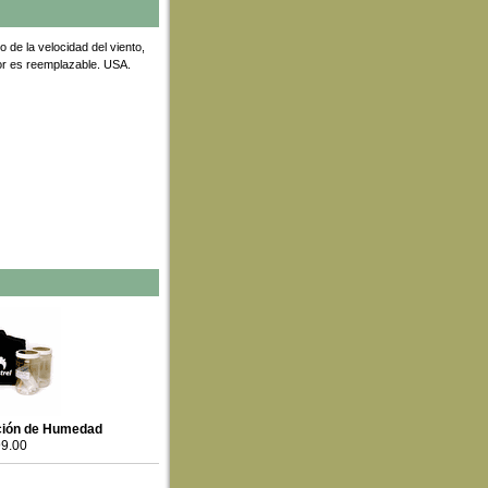
 de la velocidad del viento,
sor es reemplazable. USA.
ación de Humedad
9.00