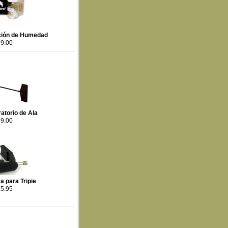
ación de Humedad
9.00
ratorio de Ala
9.00
a para Tripie
5.95