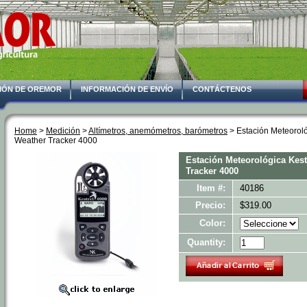
IÓN DE OREMOR
INFORMACIÓN DE ENVÍO
CONTÁCTENOS
Home
 >
Medición
 >
Altímetros, anemómetros, barómetros
 > Estación Meteorol
Weather Tracker 4000
Estación Meteorológica Kest
Tracker 4000
Item #:
40186
Precio:
$319.00
Color:
Quantity: