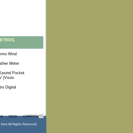
ETROS,
ermo Wind
ther Meter
Kestrel Pocket
V (Visón
o Digital
CARRITO
OS
SITIO
here All Rights Reserved.