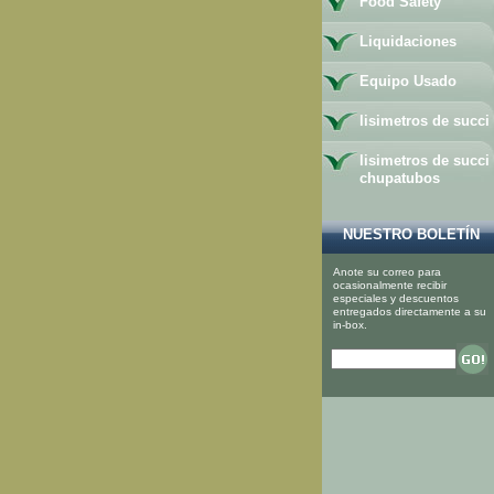
Food Safety
Liquidaciones
Equipo Usado
lisimetros de succi
lisimetros de succi
chupatubos
NUESTRO BOLETÍN
Anote su correo para
ocasionalmente recibir
especiales y descuentos
entregados directamente a su
in-box.