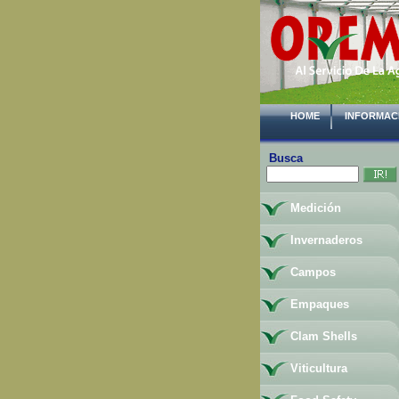
HOME
INFORMAC
Busca
Medición
Invernaderos
Campos
Empaques
Clam Shells
Viticultura