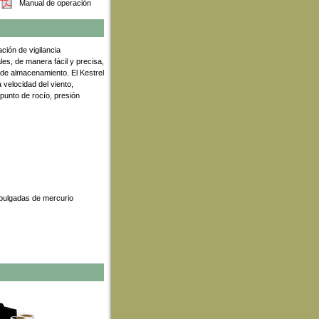
Manual de operación
ción de vigilancia
es, de manera fácil y precisa,
 de almacenamiento. El Kestrel
 velocidad del viento,
 punto de rocío, presión
 pulgadas de mercurio