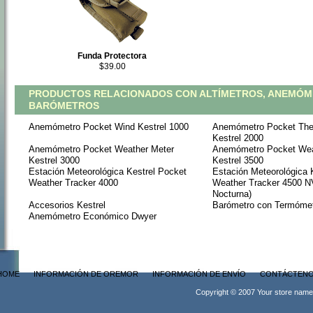
Funda Protectora
$39.00
PRODUCTOS RELACIONADOS CON ALTÍMETROS, ANEMÓM
BARÓMETROS
Anemómetro Pocket Wind Kestrel 1000
Anemómetro Pocket Th
Kestrel 2000
Anemómetro Pocket Weather Meter
Anemómetro Pocket Wea
Kestrel 3000
Kestrel 3500
Estación Meteorológica Kestrel Pocket
Estación Meteorológica 
Weather Tracker 4000
Weather Tracker 4500 N
Nocturna)
Accesorios Kestrel
Barómetro con Termómetr
Anemómetro Económico Dwyer
HOME
INFORMACIÓN DE OREMOR
INFORMACIÓN DE ENVÍO
CONTÁCTEN
Copyright © 2007 Your store name 