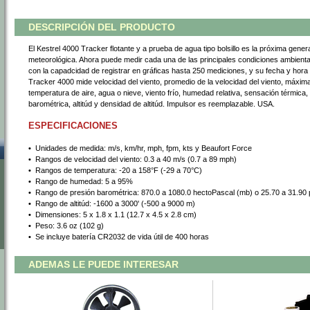
DESCRIPCIÓN DEL PRODUCTO
El Kestrel 4000 Tracker flotante y a prueba de agua tipo bolsillo es la próxima genera
meteorológica. Ahora puede medir cada una de las principales condiciones ambiental
con la capadcidad de registrar en gráficas hasta 250 mediciones, y su fecha y hora
Tracker 4000 mide velocidad del viento, promedio de la velocidad del viento, máxima
temperatura de aire, agua o nieve, viento frío, humedad relativa, sensación térmica,
barométrica, altitúd y densidad de altitúd. Impulsor es reemplazable. USA.
ESPECIFICACIONES
•
 Unidades de medida: m/s, km/hr, mph, fpm, kts y Beaufort Force
•
 Rangos de velocidad del viento: 0.3 a 40 m/s (0.7 a 89 mph)
•
 Rangos de temperatura: -20 a 158°F (-29 a 70°C)
•
 Rango de humedad: 5 a 95%
•
 Rango de presión barométrica: 870.0 a 1080.0 hectoPascal (mb) o 25.70 a 31.90
•
 Rango de altitúd: -1600 a 3000' (-500 a 9000 m)
•
 Dimensiones: 5 x 1.8 x 1.1 (12.7 x 4.5 x 2.8 cm)
•
 Peso: 3.6 oz (102 g)
•
 Se incluye batería CR2032 de vida útil de 400 horas
ADEMAS LE PUEDE INTERESAR