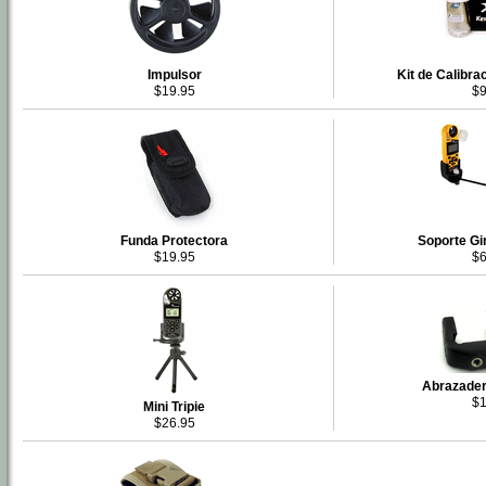
Impulsor
Kit de Calibr
$19.95
$9
Funda Protectora
Soporte Gi
$19.95
$6
Abrazader
$1
Mini Tripie
$26.95