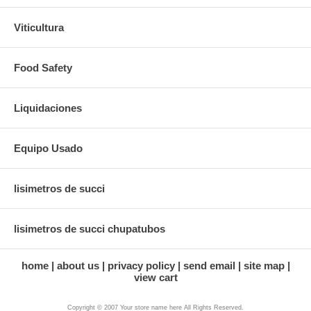
Viticultura
Food Safety
Liquidaciones
Equipo Usado
lisimetros de succi
lisimetros de succi chupatubos
home
about us
privacy policy
send email
site map
view cart
Copyright © 2007 Your store name here All Rights Reserved.