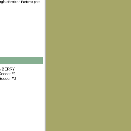
rgía eléctrica ! Perfecto para
ón BERRY
Seeder #1
Seeder #3