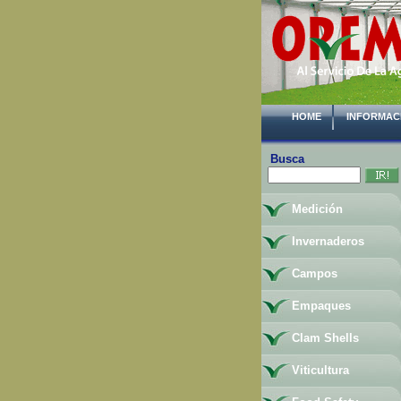
HOME
INFORMAC
Busca
Medición
Invernaderos
Campos
Empaques
Clam Shells
Viticultura