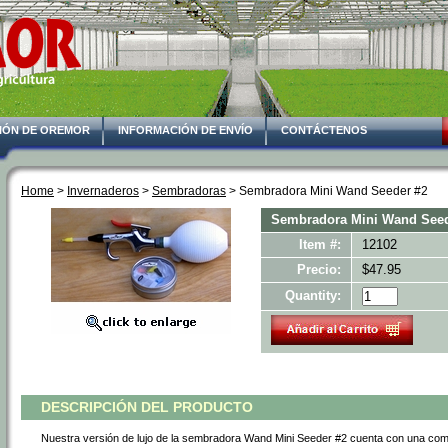
IÓN DE OREMOR
INFORMACIÓN DE ENVÍO
CONTÁCTENOS
Home
 >
Invernaderos
 >
Sembradoras
 > Sembradora Mini Wand Seeder #2
Sembradora Mini Wand Seed
Item #:
12102
Precio:
$47.95
Quantity:
DESCRIPCIÓN DEL PRODUCTO
Nuestra versión de lujo de la sembradora Wand Mini Seeder #2 cuenta con una compr