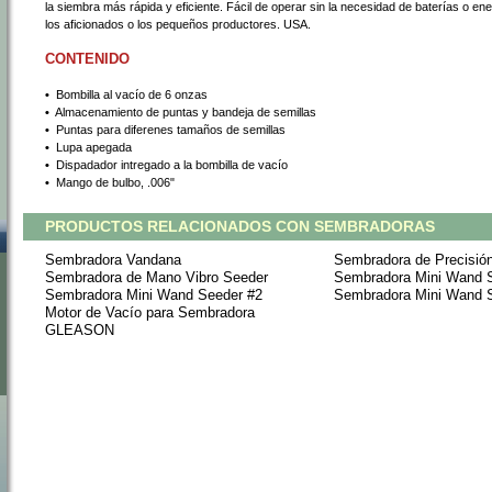
la siembra más rápida y eficiente. Fácil de operar sin la necesidad de baterías o ene
los aficionados o los pequeños productores. USA.
CONTENIDO
•
 Bombilla al vacío de 6 onzas
•
 Almacenamiento de puntas y bandeja de semillas
•
 Puntas para diferenes tamaños de semillas
•
 Lupa apegada
•
 Dispadador intregado a la bombilla de vacío
•
 Mango de bulbo, .006"
PRODUCTOS RELACIONADOS CON SEMBRADORAS
Sembradora Vandana
Sembradora de Precisi
Sembradora de Mano Vibro Seeder
Sembradora Mini Wand 
Sembradora Mini Wand Seeder #2
Sembradora Mini Wand 
Motor de Vacío para Sembradora
GLEASON