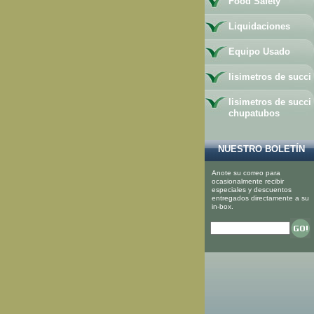
Food Safety
Liquidaciones
Equipo Usado
lisimetros de succi
lisimetros de succi
chupatubos
NUESTRO BOLETÍN
Anote su correo para
ocasionalmente recibir
especiales y descuentos
entregados directamente a su
in-box.