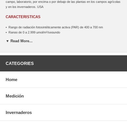
campo, laboratorio, por encima o por debajo de las plantas en los campos agrícolas
y en los invernaderos. USA
CARACTERISTICAS
•
Rango de radiación fotosintéticamente activa (PAR) de 400 a 700 nm
•
Rango de 0 a 2,999 µmol/m²/segundo
▼ Read More...
ESPECIFICACIONES
•
Incluye sonda sumergible con cable de 2.2m
•
Dimensiones: 60 x 114 x 14mm
CATEGORIES
•
Peso: 180 g
Home
Medición
Invernaderos