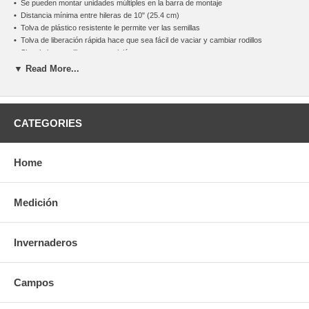
•
Se pueden montar unidades múltiples en la barra de montaje
•
Distancia mínima entre hileras de 10" (25.4 cm)
•
Tolva de plástico resistente le permite ver las semillas
•
Tolva de liberación rápida hace que sea fácil de vaciar y cambiar rodillos
•
Singula las semillas con precisión
•
Tabla de selección de tamaño de rodillo se incluye en el interior de la tapa de la
▼ Read More...
tolva
•
Volumen de la tolva 0.26 galones
•
No hay pérdida de las semillas sobrantes
•
Puede trabajar con pequeñas cantidades de semillas en la tolva
CATEGORIES
•
Se utilizan rodillos de plástico contra la abrasión para evitar la electricidad estática
Precio LAB Holland, Michigan.
Home
Contáctenos
para mayor información.
Medición
Invernaderos
Campos