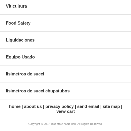
Viticultura
Food Safety
Liquidaciones
Equipo Usado
lisimetros de succi
lisimetros de succi chupatubos
home
about us
privacy policy
send email
site map
view cart
Copyright © 2007 Your store name here All Rights Reserved.