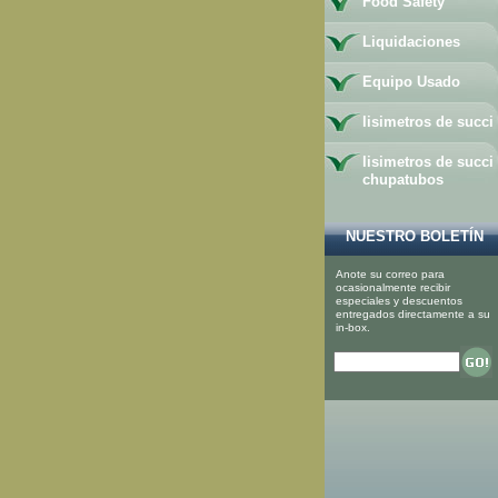
Food Safety
Liquidaciones
Equipo Usado
lisimetros de succi
lisimetros de succi
chupatubos
NUESTRO BOLETÍN
Anote su correo para
ocasionalmente recibir
especiales y descuentos
entregados directamente a su
in-box.