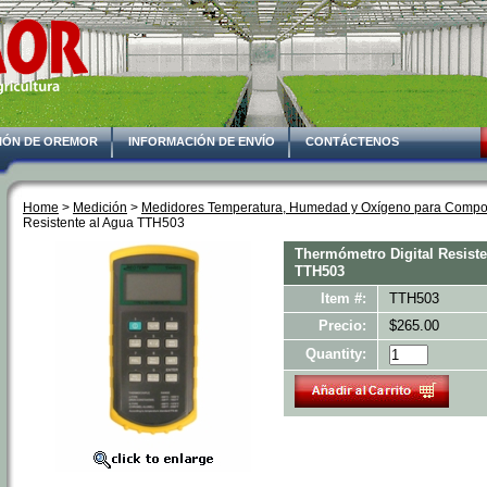
IÓN DE OREMOR
INFORMACIÓN DE ENVÍO
CONTÁCTENOS
Home
 >
Medición
 >
Medidores Temperatura, Humedad y Oxígeno para Compo
Resistente al Agua TTH503
Thermómetro Digital Resiste
TTH503
Item #:
TTH503
Precio:
$265.00
Quantity: