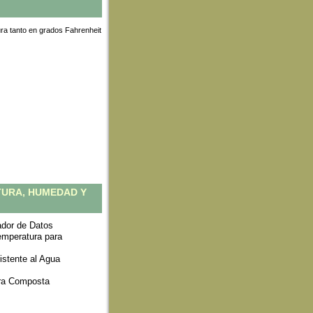
ura tanto en grados Fahrenheit
URA, HUMEDAD Y
ador de Datos
emperatura para
istente al Agua
ra Composta