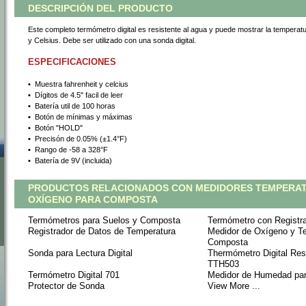
DESCRIPCIÓN DEL PRODUCTO
Este completo termómetro digital es resistente al agua y puede mostrar la temperat
y Celsius. Debe ser utilizado con una sonda digital.
ESPECIFICACIONES
•
 Muestra fahrenheit y celcius
•
 Dígitos de 4.5" facil de leer
•
 Batería util de 100 horas
•
 Botón de mínimas y máximas
•
 Botón "HOLD"
•
 Precisón de 0.05% (±1.4°F)
•
 Rango de -58 a 328°F
•
 Batería de 9V (incluida)
PRODUCTOS RELACIONADOS CON MEDIDORES TEMPERAT
OXÍGENO PARA COMPOSTA
Termómetros para Suelos y Composta
Termómetro con Registr
Registrador de Datos de Temperatura
Medidor de Oxígeno y T
Composta
Sonda para Lectura Digital
Thermómetro Digital Res
TTH503
Termómetro Digital 701
Medidor de Humedad pa
Protector de Sonda
View More ...