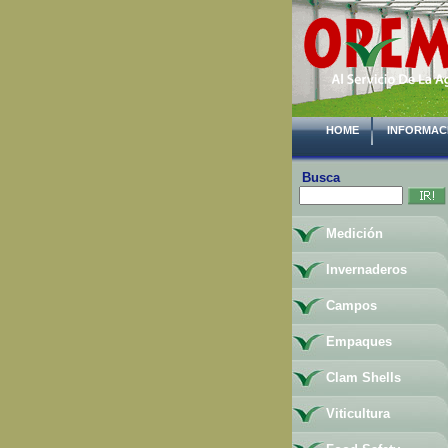
HOME
INFORMAC
Busca
Medición
Invernaderos
Campos
Empaques
Clam Shells
Viticultura