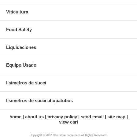
Viticultura
Food Safety
Liquidaciones
Equipo Usado
lisimetros de succi
lisimetros de succi chupatubos
home
about us
privacy policy
send email
site map
view cart
Copyright © 2007 Your store name here All Rights Reserved.