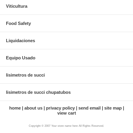
Viticultura
Food Safety
Liquidaciones
Equipo Usado
lisimetros de succi
lisimetros de succi chupatubos
home
about us
privacy policy
send email
site map
view cart
Copyright © 2007 Your store name here All Rights Reserved.