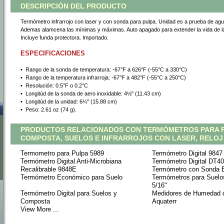
DESCRIPCIÓN DEL PRODUCTO
Termómetro infrarrojo con laser y con sonda para pulpa. Unidad es a prueba de agu
Ademas alamcena las mínimas y máximas. Auto apagado para extender la vida de la
Incluye funda protectora. Importado.
ESPECIFICACIONES
•
 Rango de la sonda de temperatura: -67°F a 626°F (-55°C a 330°C)
•
 Rango de la temperatura infrarroja: -67°F a 482°F (-55°C a 250°C)
•
 Resolución: 0.5°F o 0.2°C
•
 Longitúd de la sonda de aero inoxidable: 4½" (11.43 cm)
•
 Longitúd de la unidad: 6¼" (15.88 cm)
•
 Peso: 2.61 oz (74 g).
PRODUCTOS RELACIONADOS CON TERMÓMETROS PARA P
COMPOSTA, SUELOS E INFRARROJOS CON LASER, RELOJ
Termometro para Pulpa 5989
Termómetro Digital 9847
Termómetro Digital Anti-Microbiana
Termómetro Digital DT4
Recalibrable 9848E
Termómetro con Sonda E
Termómetro Económico para Suelo
Termómetros para Suel
5/16"
Termómetro Digital para Suelos y
Medidores de Humedad 
Composta
Aquaterr
View More ...