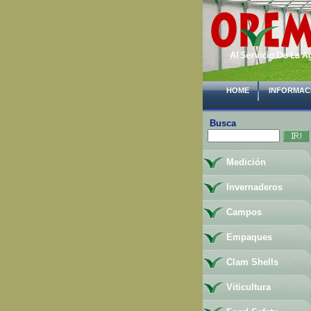
HOME
INFORMAC
Busca
Medición
Invernaderos
Campos
Empaques
Clam Shells
Viticultura