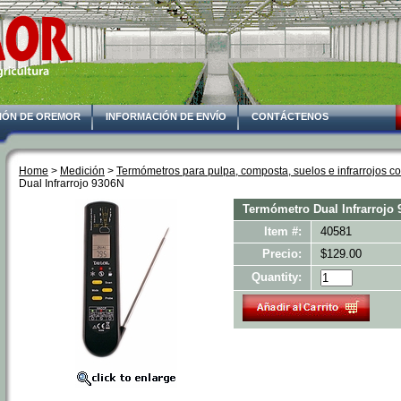
IÓN DE OREMOR
INFORMACIÓN DE ENVÍO
CONTÁCTENOS
Home
 >
Medición
 >
Termómetros para pulpa, composta, suelos e infrarrojos con
Dual Infrarrojo 9306N
Termómetro Dual Infrarrojo
Item #:
40581
Precio:
$129.00
Quantity: