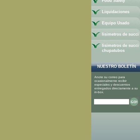
Food Safety
Liquidaciones
Equipo Usado
lisimetros de succi
lisimetros de succi
chupatubos
NUESTRO BOLETÍN
Anote su correo para
ocasionalmente recibir
especiales y descuentos
entregados directamente a su
in-box.