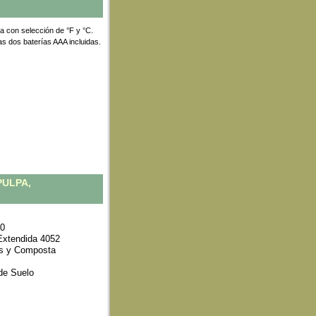
a con selección de °F y °C.
s dos baterías AAA incluidas.
ULPA,
00
xtendida 4052
os y Composta
de Suelo