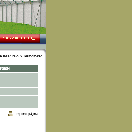
 laser, reloj
 > Termómetro
 9306N
Imprimir página